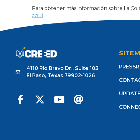
Para obtener más información sobre La Cola
aquí
.
Tagged
Comunidad (Community)
,
Rendimi
SITE
PRESS
4110 Rio Bravo Dr., Suite 103
El Paso, Texas 79902-1026
CONTA
UPDAT
CONNE