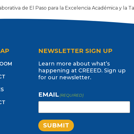
borativa de El Paso para la Excelencia Académica y la Ta
ento (Performance)
MAP
NEWSLETTER SIGN UP
Learn more about what’s
ROOM
happening at CREEED. Sign up
CT
for our newsletter.
ES
EMAIL
(REQUIRED)
CT
SUBMIT