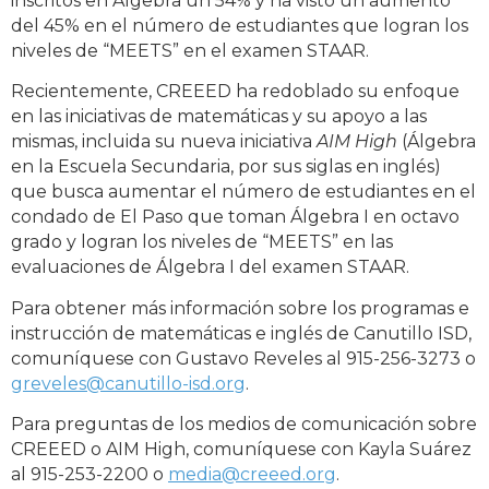
inscritos en Álgebra un 54% y ha visto un aumento
del 45% en el número de estudiantes que logran los
niveles de “MEETS” en el examen STAAR.
Recientemente, CREEED ha redoblado su enfoque
en las iniciativas de matemáticas y su apoyo a las
mismas, incluida su nueva iniciativa
AIM High
(Álgebra
en la Escuela Secundaria, por sus siglas en inglés)
que busca aumentar el número de estudiantes en el
condado de El Paso que toman Álgebra I en octavo
grado y logran los niveles de “MEETS” en las
evaluaciones de Álgebra I del examen STAAR.
Para obtener más información sobre los programas e
instrucción de matemáticas e inglés de Canutillo ISD,
comuníquese con Gustavo Reveles al 915-256-3273 o
greveles@canutillo-isd.org
.
Para preguntas de los medios de comunicación sobre
CREEED o AIM High, comuníquese con Kayla Suárez
al 915-253-2200 o
media@creeed.org
.