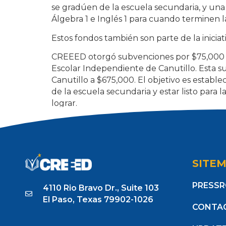
se gradúen de la escuela secundaria, y un
Álgebra 1 e Inglés 1 para cuando terminen l
Estos fondos también son parte de la iniciat
CREEED otorgó subvenciones por $75,000 en
Escolar Independiente de Canutillo. Esta s
Canutillo a $675,000. El objetivo es establ
de la escuela secundaria y estar listo para 
lograr.
Tagged
Becas (Scholarships)
,
Fondos (Gra
SITE
PRESS
4110 Rio Bravo Dr., Suite 103
El Paso, Texas 79902-1026
CONTA