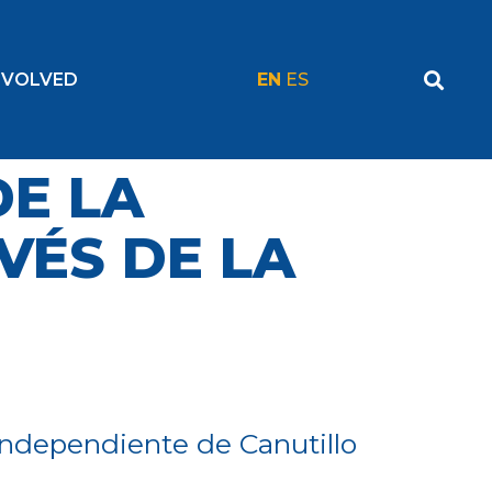
NVOLVED
EN
ES
E LA
VÉS DE LA
Independiente de Canutillo