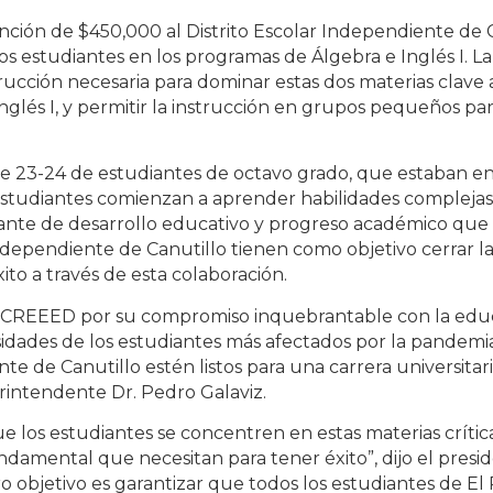
ción de $450,000 al Distrito Escolar Independiente de 
os estudiantes en los programas de Álgebra e Inglés I. L
trucción necesaria para dominar estas dos materias clave
glés I, y permitir la instrucción en grupos pequeños pa
ase 23-24 de estudiantes de octavo grado, que estaban e
studiantes comienzan a aprender habilidades complejas d
nte de desarrollo educativo y progreso académico que 
ndependiente de Canutillo tienen como objetivo cerrar la
ito a través de esta colaboración.
REEED por su compromiso inquebrantable con la educac
sidades de los estudiantes más afectados por la pandemi
e de Canutillo estén listos para una carrera universitaria
erintendente Dr. Pedro Galaviz.
ue los estudiantes se concentren en estas materias críti
damental que necesitan para tener éxito”, dijo el presi
o objetivo es garantizar que todos los estudiantes de El 