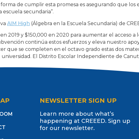
a forma de cumplir esta promesa es asegurando que los
a escuela secundaria”.
iva
AIM High
(Álgebra en la Escuela Secundaria) de CR
 2019 y $150,000 en 2020 para aumentar el acceso a los
ubvención continúa estos esfuerzos y eleva nuestro apoyo
ecer que se completen en el octavo grado estas dos mate
la universidad. El Distrito Escolar Independiente de Canu
nts)
MAP
NEWSLETTER SIGN UP
Learn more about what’s
ROOM
happening at CREEED. Sign up
CT
for our newsletter.