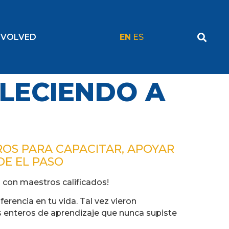
NVOLVED
EN
ES
LECIENDO A
OS PARA CAPACITAR, APOYAR
DE EL PASO
 con maestros calificados!
rencia en tu vida. Tal vez vieron
s enteros de aprendizaje que nunca supiste