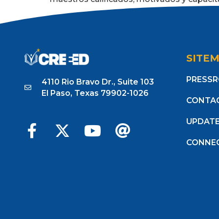
Tagged
Becas (Scholarships)
,
Educadores 
SITE
PRESS
4110 Rio Bravo Dr., Suite 103
El Paso, Texas 79902-1026
CONTA
UPDAT
CONNE