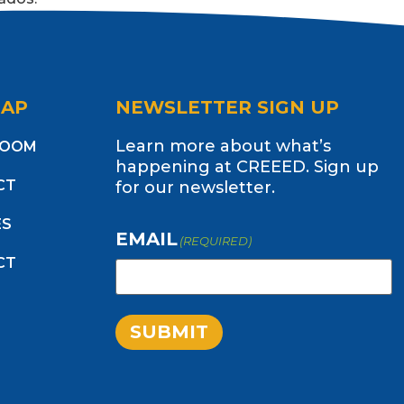
(Teachers)
MAP
NEWSLETTER SIGN UP
Learn more about what’s
ROOM
happening at CREEED. Sign up
CT
for our newsletter.
ES
EMAIL
(REQUIRED)
CT
SUBMIT