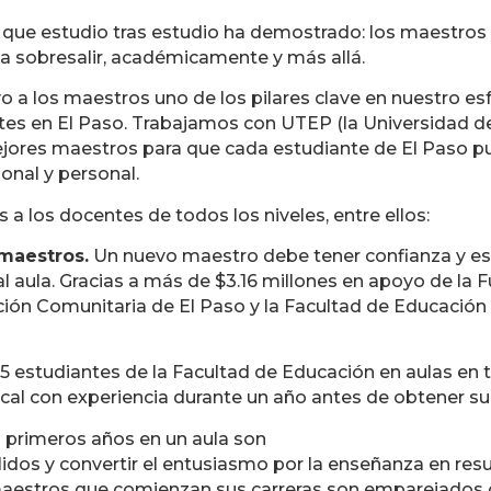
o que estudio tras estudio ha demostrado: los maestro
a sobresalir, académicamente y más allá.
a los maestros uno de los pilares clave en nuestro es
es en El Paso. Trabajamos con UTEP (la Universidad de 
 mejores maestros para que cada estudiante de El Paso p
onal y personal.
s a los docentes de todos los niveles, entre ellos:
 maestros.
Un nuevo maestro debe tener confianza y est
aula. Gracias a más de $3.16 millones en apoyo de la F
ión Comunitaria de El Paso y la Facultad de Educación
 estudiantes de la Facultad de Educación en aulas en to
ocal con experiencia durante un año antes de obtener s
 primeros años en un aula son
idos y convertir el entusiasmo por la enseñanza en re
maestros que comienzan sus carreras son emparejados