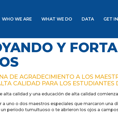
WHO WE ARE
WHAT WE DO
DATA
GET I
OYANDO Y FORTA
ROS
NA DE AGRADECIMIENTO A LOS MAESTR
LTA CALIDAD PARA LOS ESTUDIANTES 
 alta calidad y una educación de alta calidad comienza
r a uno o dos maestros especiales que marcaron una dife
te un período tumultuoso o te abrieron los ojos a campo