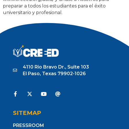
preparar a todos los estudiantes para el éxito
universitario y profesional.
Tagged
Colegio (College)
,
Datos e Informes (Data &
Reports)
,
Escuelas (Schools)
,
Estudiantes (Students)
4110 Rio Bravo Dr., Suite 103
El Paso, Texas 79902-1026
SITEMAP
PRESSROOM